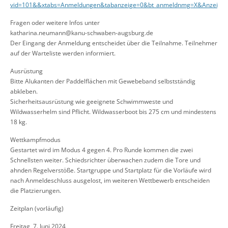
vid=101&&xtabs=Anmeldungen&tabanzeige=0&bt_anmeldnmg=X&AnzeigeAn
Fragen oder weitere Infos unter
katharina.neumann@kanu-schwaben-augsburg.de
Der Eingang der Anmeldung entscheidet über die Teilnahme. Teilnehmer
auf der Warteliste werden informiert.
Ausrüstung
Bitte Alukanten der Paddelflächen mit Gewebeband selbstständig
abkleben.
Sicherheitsausrüstung wie geeignete Schwimmweste und
Wildwasserhelm sind Pflicht. Wildwasserboot bis 275 cm und mindestens
18 kg.
Wettkampfmodus
Gestartet wird im Modus 4 gegen 4. Pro Runde kommen die zwei
Schnellsten weiter. Schiedsrichter überwachen zudem die Tore und
ahnden Regelverstöße. Startgruppe und Startplatz für die Vorläufe wird
nach Anmeldeschluss ausgelost, im weiteren Wettbewerb entscheiden
die Platzierungen.
Zeitplan (vorläufig)
Freitag, 7. Juni 2024