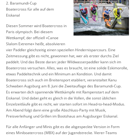
2. Baramundi-Cup
Boatercross für alle auf dem
Eiskanal
Diesen Sommer wird Boatercross in
Paris olympisch. Bei diesem
Wettkampf, der offiziell »Canoe
Slalom Extreme« heißt, absolvieren
vier Paddler gleichzeitig einen speziellen Hindernisparcours. Eine
Zeitmessung gibt es nicht, gewonnen hat, wer als erster durchs Ziel
paddelt. Und das Beste daran: jeder Wildwasserpaddler kann sich im
Boatercross versuchen. Alles, was es braucht, ist eine solide Eskimorolle,
etwas Paddeltechnik und ein Minimum an Kondition. Und damit
Boatercross sich auch im Breitensport etabliert, veranstaltet Kanu
Schwaben Augsburg am 8. Juni die Zweitauflage des Baramundi-Cup.
Es erwarten dich spannende Wettkämpfe mit Rampenstart auf dem
Eiskanal. Und dabei geht es gleich in die Vollen, die sonst üblichen
Einzelzeitläufe gibt es nicht, wir starten sofort im Head-to-head-Modus.
Am Abend folgt dann eine große Abschluss-Party mit Musik,
Preisverleihung und Grillen im Bootshaus am Augsburger Eiskanal.
Für alle Anfänger und Minis gibt es die abgespeckte Version in Form
eines Miniboatercross (MBX) auf der Jugendstrecke. Vierer-Teams