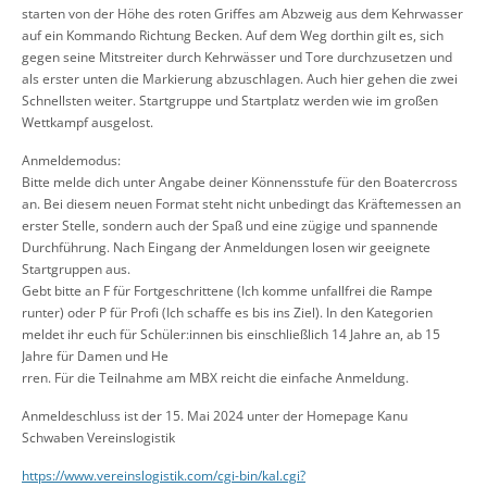
starten von der Höhe des roten Griffes am Abzweig aus dem Kehrwasser
auf ein Kommando Richtung Becken. Auf dem Weg dorthin gilt es, sich
gegen seine Mitstreiter durch Kehrwässer und Tore durchzusetzen und
als erster unten die Markierung abzuschlagen. Auch hier gehen die zwei
Schnellsten weiter. Startgruppe und Startplatz werden wie im großen
Wettkampf ausgelost.
Anmeldemodus:
Bitte melde dich unter Angabe deiner Könnensstufe für den Boatercross
an. Bei diesem neuen Format steht nicht unbedingt das Kräftemessen an
erster Stelle, sondern auch der Spaß und eine zügige und spannende
Durchführung. Nach Eingang der Anmeldungen losen wir geeignete
Startgruppen aus.
Gebt bitte an F für Fortgeschrittene (Ich komme unfallfrei die Rampe
runter) oder P für Profi (Ich schaffe es bis ins Ziel). In den Kategorien
meldet ihr euch für Schüler:innen bis einschließlich 14 Jahre an, ab 15
Jahre für Damen und He
rren. Für die Teilnahme am MBX reicht die einfache Anmeldung.
Anmeldeschluss ist der 15. Mai 2024 unter der Homepage Kanu
Schwaben Vereinslogistik
https://www.vereinslogistik.com/cgi-bin/kal.cgi?