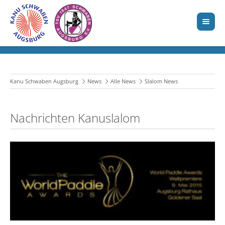
Kanu Schwaben Augsburg
News
Alle News
Slalom News
Nachrichten Kanuslalom