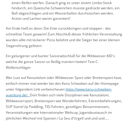
einen Reifen werfen. Danach ging es unter einem Limbo-Stock
hindurch, ein Quietsche-Schweinchen musste gedrückt werden, ein
Ball abgeschlagen und ein Wasserballon durchstochen werden.
Action und Lachen waren garantiert!
Am Ende hieß es dann: Die Ente zurückbringen und stoppen - das
schnellste Team gewann! Zum Abschluß dieser fröhlichen Veranstaltung
wurden allle mit leckerer Pizza belohnt und die Sieger bei einer kleinen
Siegerehrung gefeiert.
Ein gelungener und bunter Saisonabschluß für die Wildwasser-KID's
welche die ganze Saison so fleißig trainiert hatten! Text C.
Wollenschläger
Wer Lust auf Kanuslalom oder Wildwasser Sport oder Breitensport haat,
einfach immer mal wieder bei den Kanu Schwaben auf der Homepage
unter folgendem Link vorbeischauen
https://www.kanu-schwaben-
augsburg.de/.
Dort finden sich viele Disziplinen wie Kanuslalom,
Wildwassersport, Breitensport wie Wanderfahrten, Extrembefahrungen,
SUP Stand Up Paddling, TID-Fahrten, geselliges Beisammensein,
Veranstaltungen wie Internationaler Weltcup, Jugendaustausch im
jährlichen Wechsel mit Spanien / La Seu d'Urgell und und und.....