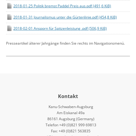
2018-01-25 Politik bremst Paddel Preis aus.pdf
(491,6 KiB)
2018-01-31 Journalismus unter die Gürtenlinie.pdf
(454,8 KiB)
2018-02-01 Ansporn für Spitzenleistung .pdf
(506,9 KiB)
Presseartikel älterer Jahrgänge finden Sie rechts im Navigationsmenü.
Kontakt
Kanu-Schwaben-Augsburg
Am Eiskanal 49a
86161 Augsburg (Germany)
Telefon +49 (0)821 999 69813
Fax: +49 (0)821 563835