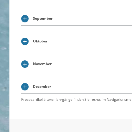
September
Oktober
November
Dezember
Presseartikel älterer Jahrgänge finden Sie rechts im Navigationsme