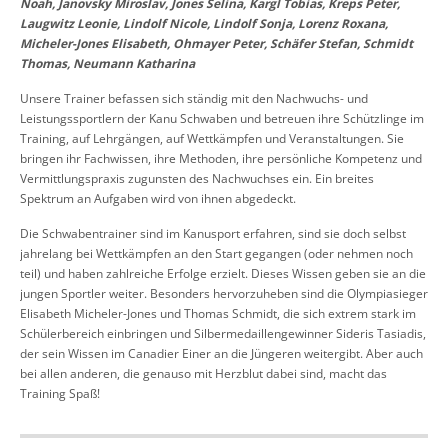
Noah, Janovsky Miroslav, Jones Selina, Kargl Tobias, Kreps Peter,
Laugwitz Leonie, Lindolf Nicole, Lindolf Sonja, Lorenz Roxana,
Micheler-Jones Elisabeth, Ohmayer Peter, Schäfer Stefan, Schmidt
Thomas, Neumann Katharina
Unsere Trainer befassen sich ständig mit den Nachwuchs- und
Leistungssportlern der Kanu Schwaben und betreuen ihre Schützlinge im
Training, auf Lehrgängen, auf Wettkämpfen und Veranstaltungen. Sie
bringen ihr Fachwissen, ihre Methoden, ihre persönliche Kompetenz und
Vermittlungspraxis zugunsten des Nachwuchses ein. Ein breites
Spektrum an Aufgaben wird von ihnen abgedeckt.
Die Schwabentrainer sind im Kanusport erfahren, sind sie doch selbst
jahrelang bei Wettkämpfen an den Start gegangen (oder nehmen noch
teil) und haben zahlreiche Erfolge erzielt. Dieses Wissen geben sie an die
jungen Sportler weiter. Besonders hervorzuheben sind die Olympiasieger
Elisabeth Micheler-Jones und Thomas Schmidt, die sich extrem stark im
Schülerbereich einbringen und Silbermedaillengewinner Sideris Tasiadis,
der sein Wissen im Canadier Einer an die Jüngeren weitergibt. Aber auch
bei allen anderen, die genauso mit Herzblut dabei sind, macht das
Training Spaß!