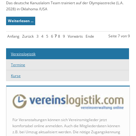
Das deutsche Kanuslalom Team trainiert auf der Olympiastrecke (L.A.
2028) in Oklahoma /USA
Weiterlesen ...
7
Seite 7 von 9
Anfang
Zurück
3
4
5
6
8
9
Vorwärts
Ende
Vereinslogistik
Termine
Kurse
Für Veranstaltungen können sich Vereinsmitglieder jetzt
komfortabel online anmelden. Auch die Mitgliederdaten können
z.B. bei Umzug aktualisiert werden. Die nötige Zugangskennung