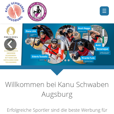
•
•
•
•
•
•
•
•
Willkommen bei Kanu Schwaben
Augsburg
Erfolgreiche Sportler sind die beste Werbung für