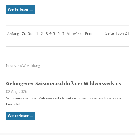
Weiterlesen ...
4
Seite 4 von 24
Anfang
Zurück
1
2
3
5
6
7
Vorwärts
Ende
Neueste WW Meldung
Gelungener Saisonabschluß der Wildwasserkids
02 Aug 2026
Sommersaison der Wildwasserkids mit dem traditionellen Funslalom
beendet
Weiterlesen ...