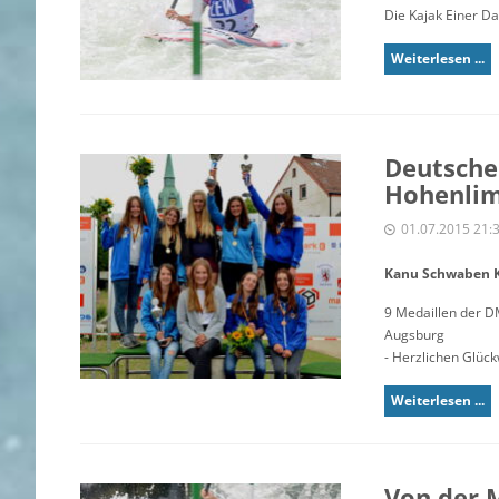
Die Kajak Einer D
Weiterlesen ...
Deutsche 
Hohenli
01.07.2015 21:
Kanu Schwaben 
9 Medaillen der 
Augsburg
- Herzlichen Glüc
Weiterlesen ...
Von der M