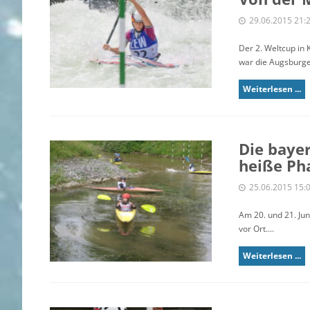
29.06.2015 21:
Der 2. Weltcup in 
war die Augsburger
Weiterlesen ...
Die bayer
heiße Ph
25.06.2015 15:
Am 20. und 21. Ju
vor Ort....
Weiterlesen ...