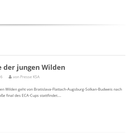
e der jungen Wilden
56
von Presse KSA
gen Wilden geht von Bratislava-Flattach-Augsburg-Solkan-Budweis nach
ße final des ECA-Cups stattfindet....