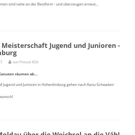
amen sind nahe an der Bestform - und überzeugen erneut...
Meisterschaft Jugend und Junioren -
mburg
37
von Presse KSA
Kanuten räumen ab…
DM-Jugend und Junioren in Hohenlimburg gehen nach Kanu-Schwaben
kwunsch!
oldau über die Weichsel an die Váh!