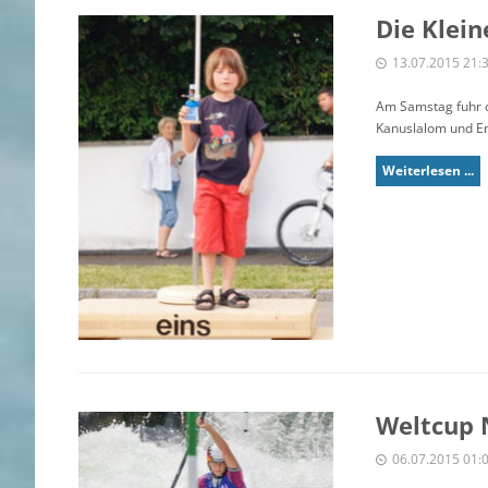
Die Klein
13.07.2015 21:
Am Samstag fuhr d
Kanuslalom und En
Weiterlesen ...
Weltcup N
06.07.2015 01: